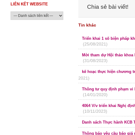
LIÊN KẾT WEBSITE
Chia sẻ bài viết!
Tin khác
Triển khai 1 số biện pháp 
(25/08/2021)
tính lần 1 với SARS Cov 2 t
Mời tham dự Hội thảo khoa 
(31/08/2023)
thuật lồng ngực
kế hoạc thực hiện chương 
2021)
Thông tư quy định phạm vi
(14/01/2020)
khám bệnh, chữa bệnh
4064 V/v triển khai Nghị đị
(10/11/2023)
phủ
Danh sách Thực hành KCB 
Thông báo yêu cầu báo giá