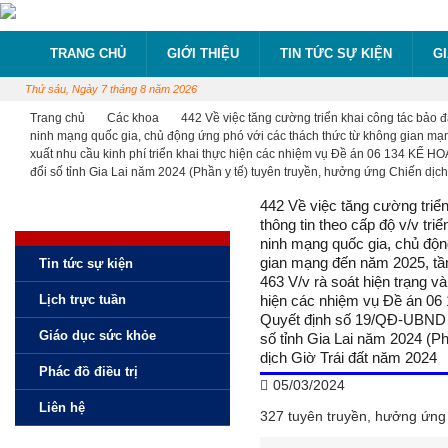
TRANG CHỦ
GIỚI THIỆU
TIN TỨC SỰ KIỆN
G
Thứ sáu, Ngày 7 tháng 8 năm 2026
Trang chủ
Các khoa
442 Về việc tăng cường triển khai công tác bảo đ
ninh mạng quốc gia, chủ động ứng phó với các thách thức từ không gian mạn
xuất nhu cầu kinh phí triển khai thực hiện các nhiệm vụ Đề án 06 134 KẾ
đổi số tỉnh Gia Lai năm 2024 (Phần y tế) tuyên truyền, hưởng ứng Chiến dịc
442 Về việc tăng cường triể
thông tin theo cấp độ v/v tri
ninh mạng quốc gia, chủ độn
gian mạng đến năm 2025, tầ
Tin tức sự kiện
463 V/v rà soát hiện trạng và
Lịch trực tuần
hiện các nhiệm vụ Đề án 06
Quyết định số 19/QĐ-UBND 
Giáo dục sức khỏe
số tỉnh Gia Lai năm 2024 (P
dịch Giờ Trái đất năm 2024
Phác đồ điều trị
05/03/2024
Liên hệ
327 tuyên truyền, hưởng ứng