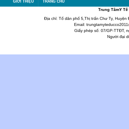
GIỚI THIỆU
TRANG CHỦ
Trung TâmY Tế 
Địa chỉ: Tổ dân phố 5,Thị trấn Chư Ty, Huyện
Email: trungtamyteducco2011@
Giấy phép số: 07/GP-TTĐT, n
Người đại d