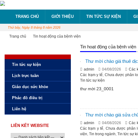
TRANG CHỦ
GIỚI THIỆU
TIN TỨC SỰ KIỆN
G
Thứ bảy, Ngày 8 tháng 8 năm 2026
Trang chủ
Tin hoạt động của bệnh viện
Tin hoạt động của bệnh viện
Thư mời chào giá thuê dị
Tin tức sự kiện
admin
04/08/2026
Các 
Các trạm y tế
,
Chưa được phân lo
Lịch trực tuần
Tin tức sự kiện
Giáo dục sức khỏe
thư mời 23_0001
Phác đồ điều trị
Liên hệ
Thư mời chào giá sửa chữa
admin
04/08/2026
Các 
LIÊN KẾT WEBSITE
Các trạm y tế
,
Chưa được phân l
viện
,
Tin trong ngành
,
Tin tức sự k