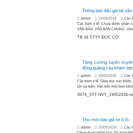
Thông báo đấu giá tài sản
admin
15/06/2026
Các 
Các trạm y tế
,
Chưa được phân lo
VĂN BẢN
,
VĂN BẢN CHUNG
,
Văn
TB 34 TTYT ĐỨC CƠ
Tăng cường tuyên truyền
động quảng cáo khám bện
admin
20/05/2026
Các 
Các trạm y tế
,
Giáo dục sức khỏe
,
tức sự kiện
,
Văn bản mới ban hàn
3674_SYT-NVY_19052026-si
Thư mời báo giá xe ô tô
admin
20/05/2026
Các 
Chưa được phân loại
,
Tin hoạt độ