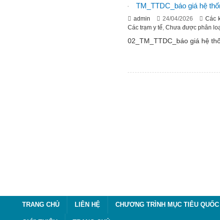
TM_TTDC_báo giá hệ thống
admin
24/04/2026
Các 
Các trạm y tế
,
Chưa được phân loạ
02_TM_TTDC_báo giá hệ thốn
TRANG CHỦ
LIÊN HỆ
CHƯƠNG TRÌNH MỤC TIÊU QUỐC 