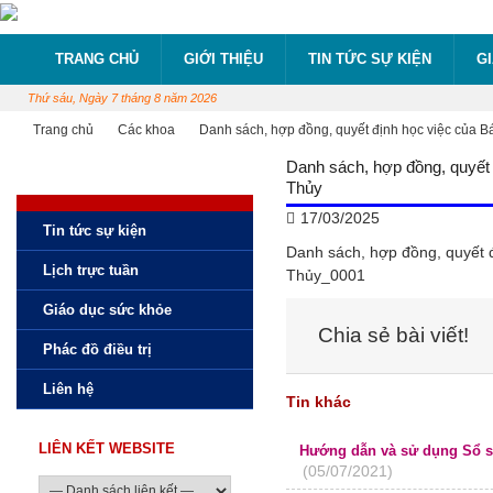
TRANG CHỦ
GIỚI THIỆU
TIN TỨC SỰ KIỆN
G
Thứ sáu, Ngày 7 tháng 8 năm 2026
Trang chủ
Các khoa
Danh sách, hợp đồng, quyết định học việc của B
Danh sách, hợp đồng, quyết
Thủy
17/03/2025
Tin tức sự kiện
Danh sách, hợp đồng, quyết đ
Lịch trực tuần
Thủy_0001
Giáo dục sức khỏe
Chia sẻ bài viết!
Phác đồ điều trị
Liên hệ
Tin khác
LIÊN KẾT WEBSITE
Hướng dẫn và sử dụng Sổ sứ
(05/07/2021)
COVID 19