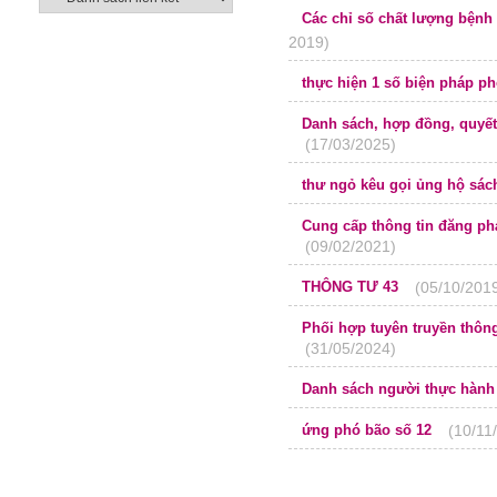
Các chỉ số chất lượng bệnh 
2019)
thực hiện 1 số biện pháp 
Danh sách, hợp đồng, quyết
(17/03/2025)
thư ngỏ kêu gọi ủng hộ sác
Cung cấp thông tin đăng phá
(09/02/2021)
huyện Đức cơ
THÔNG TƯ 43
(05/10/201
Phối hợp tuyên truyền thôn
(31/05/2024)
cơ quan BHXH để lừa đảo
Danh sách người thực hành
ứng phó bão số 12
(10/11