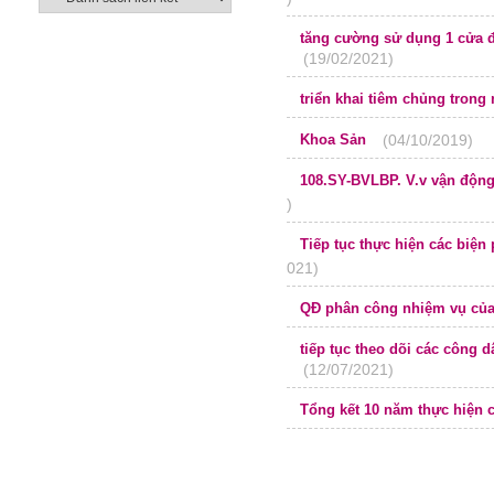
tăng cường sử dụng 1 cửa điện tử và dịch vụ công trực tuyến mức độ
(19/02/2021)
3,4 và cập nhập lên trang th
triển khai tiêm chủng tron
Khoa Sản
(04/10/2019)
108.SY-BVLBP. V.v vận độn
)
Tiếp tục thực hiện các biệ
021)
QĐ phân công nhiệm vụ của
tiếp tục theo dõi các công d
(12/07/2021)
địa phương trong công tác
Tổng kết 10 năm thực hiện c