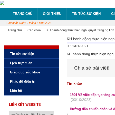
TRANG CHỦ
GIỚI THIỆU
TIN TỨC SỰ KIỆN
G
Chủ nhật, Ngày 9 tháng 8 năm 2026
Trang chủ
Các khoa
KH hành động thực hiện nghị quyết đảng bộ tỉnh 
KH hành động thực hiện nghị 
11/01/2021
Tin tức sự kiện
KH hành động thực hiện nghị 
Lịch trực tuần
Chia sẻ bài viết!
Giáo dục sức khỏe
Phác đồ điều trị
Tin khác
Liên hệ
1804 Về việc tiếp tục tăng c
(03/10/2023)
LIÊN KẾT WEBSITE
Hướng dẫn chuẩn đoán và đi
)