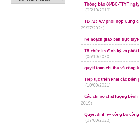
Thông báo 86/BC-TTYT ngà
(05/10/2019)
Tóm tắt kết quả tự kiểm tra
TB 723 V.v phối hợp Cung 
29/07/2024)
Kế hoạch giao ban trực tu
Tổ chức ks định kỳ và phối
(05/10/2020)
cao tuổi năm 2020
quyết toán chi thu và công 
Tiếp tục triển khai các biệ
(10/09/2021)
dịch tại Gia lai
Các chỉ số chất lượng bệnh 
2019)
Quyết định vv công bố công
(07/09/2023)
2022