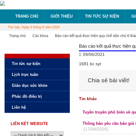
TRANG CHỦ
GIỚI THIỆU
TIN TỨC SỰ KIỆN
G
Thứ bảy, Ngày 8 tháng 8 năm 2026
Trang chủ
Các khoa
Báo cáo kết quả thực hiện quy chế dân chủ 6 t
Báo cáo kết quả thực hiện 
09/06/2021
Tin tức sự kiện
1681 bc syt
Lịch trực tuần
Chia sẻ bài viết!
Giáo dục sức khỏe
Phác đồ điều trị
Tin khác
Liên hệ
Tuyên truyền phổ biến về q
Thông báo yêu cầu báo giá 
LIÊN KẾT WEBSITE
(17/04/2026)
công tác chuyên môn