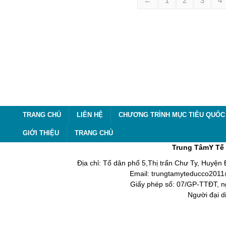
←
1
2
3
4
TRANG CHỦ
LIÊN HỆ
CHƯƠNG TRÌNH MỤC TIÊU QUỐC 
GIỚI THIỆU
TRANG CHỦ
Trung TâmY Tế 
Địa chỉ: Tổ dân phố 5,Thị trấn Chư Ty, Huyện
Email: trungtamyteducco2011@
Giấy phép số: 07/GP-TTĐT, n
Người đại d