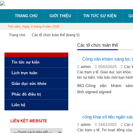
TRANG CHỦ
GIỚI THIỆU
TIN TỨC SỰ KIỆN
G
Thứ năm, Ngày 6 tháng 8 năm 2026
Trang chủ
Các tổ chức toàn thể
(trang 5)
Các tổ chức toàn thể
Công văn khám sàng lọc t
Tin tức sự kiện
admin
05/03/2025
Các 
Các trạm y tế
,
Giáo dục sức khỏe
,
Lịch trực tuần
tức sự kiện
,
Văn bản mới ban hàn
Giáo dục sức khỏe
861.Công văn khám sàn
tỉnh.signed.signed
Phác đồ điều trị
Liên hệ
công khai số liệu ngân sá
LIÊN KẾT WEBSITE
admin
24/01/2025
Các 
Các trạm y tế
,
Tin hoạt động của