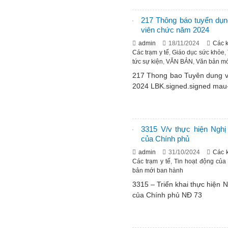
217 Thông báo tuyển dụn
viên chức năm 2024
admin
18/11/2024
Các 
Các trạm y tế
,
Giáo dục sức khỏe
,
tức sự kiện
,
VĂN BẢN
,
Văn bản mớ
217 Thong bao Tuyên dung va
2024 LBK.signed.signed mau-
3315 V/v thực hiện Nghị
của Chính phủ
admin
31/10/2024
Các 
Các trạm y tế
,
Tin hoạt động của
bản mới ban hành
3315 – Triển khai thực hiện
của Chính phủ NĐ 73